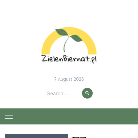
Skip
to
content
7 August 2026
Search
for: