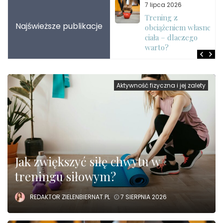
7 sierpnia 2026
7 lipca 2026
Jak zwiększyć siłę
Trening z
Najświeższe publikacje
chwytu w treningu
obciążeniem własnego
siłowym?
ciała – dlaczego
warto?
Aktywność fizyczna i jej zalety
Jak zwiększyć siłę chwytu w
treningu siłowym?
REDAKTOR ZIELENBIERNAT.PL
7 SIERPNIA 2026