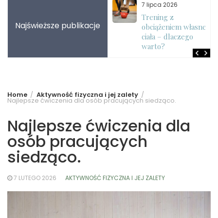
7 sierpnia 2026
7 lipca 2026
Jak zwiększyć siłę
Trening z
Najświeższe publikacje
chwytu w treningu
obciążeniem własnego
siłowym?
ciała – dlaczego
warto?
Home
Aktywność fizyczna i jej zalety
Najlepsze ćwiczenia dla osób pracujących siedząco.
Najlepsze ćwiczenia dla
osób pracujących
siedząco.
7 LUTEGO 2026
AKTYWNOŚĆ FIZYCZNA I JEJ ZALETY