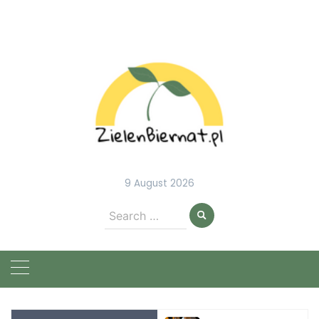
Skip
to
content
9 August 2026
Search
for: