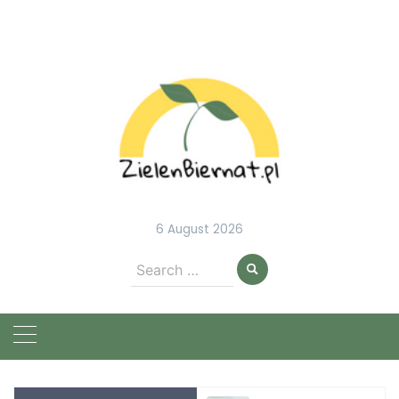
Skip
to
content
6 August 2026
Search
for: