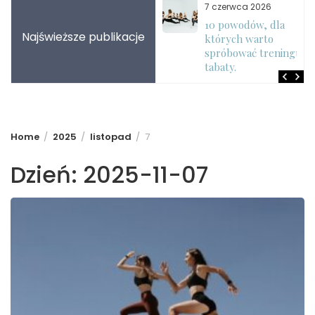
7 lipca 2026
7 czerwca 2026
Trening z
10 powodów, dla
Najświeższe publikacje
obciążeniem własnego
których warto
ciała – dlaczego
spróbować treningu
warto?
tabaty.
Home
2025
listopad
7
Dzień:
2025-11-07