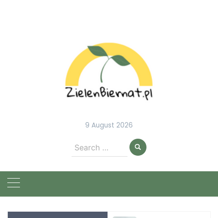
Skip
to
content
9 August 2026
Search
for: