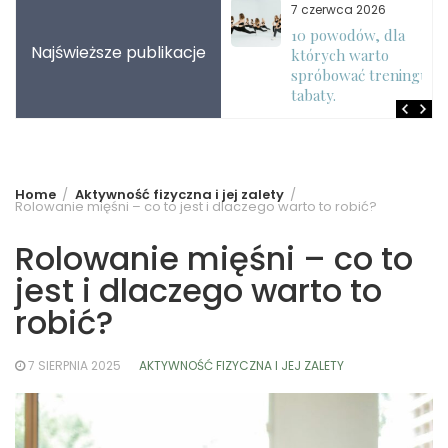
7 lipca 2026
7 czerwca 2026
Trening z
10 powodów, dla
Najświeższe publikacje
obciążeniem własnego
których warto
ciała – dlaczego
spróbować treningu
warto?
tabaty.
Home
Aktywność fizyczna i jej zalety
Rolowanie mięśni – co to jest i dlaczego warto to robić?
Rolowanie mięśni – co to
jest i dlaczego warto to
robić?
7 SIERPNIA 2025
AKTYWNOŚĆ FIZYCZNA I JEJ ZALETY