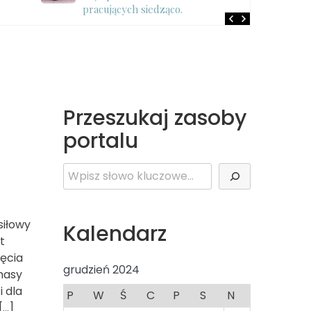
pracujących siedząco.
Przeszukaj zasoby
portalu
Szukaj
siłowy
Kalendarz
t
jęcia
grudzień 2024
masy
i dla
P
W
Ś
C
P
S
N
[…]