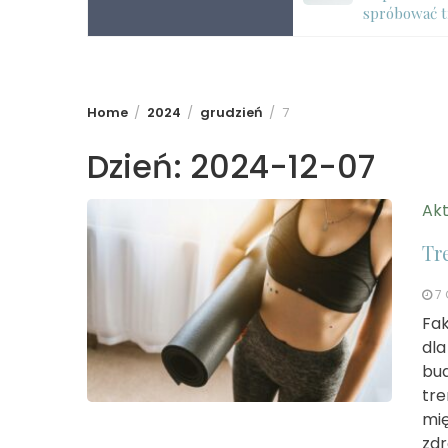
ciała – dlaczego warto?
spróbować t
Home
2024
grudzień
7
Dzień:
2024-12-07
Akt
Tre
7
Fak
dla
bud
tre
mię
zdr