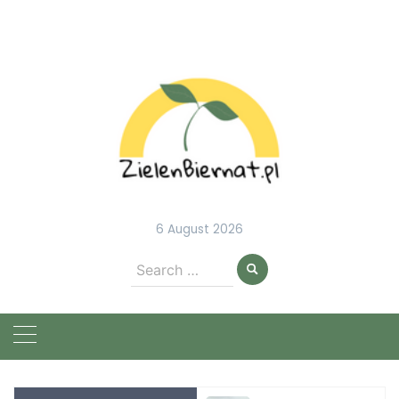
Skip
to
content
6 August 2026
Search
for: