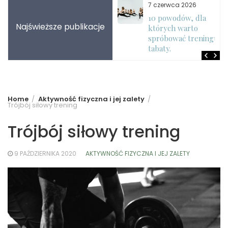
7 lipca 2026
7 czerwca 2026
Trening z
10 powodów, dla
Najświeższe publikacje
obciążeniem własnego
których warto
ciała – dlaczego
spróbować treningu
warto?
tabaty.
Home
Aktywność fizyczna i jej zalety
Trójbój siłowy trening
Trójbój siłowy trening
9 PAŹDZIERNIKA 2020
AKTYWNOŚĆ FIZYCZNA I JEJ ZALETY