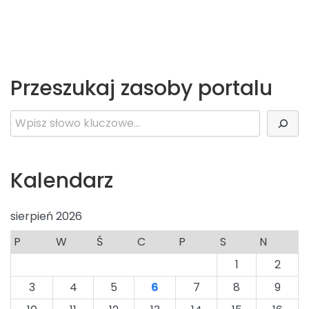
Przeszukaj zasoby portalu
Szukaj
Kalendarz
sierpień 2026
P
W
Ś
C
P
S
N
1
2
3
4
5
6
7
8
9