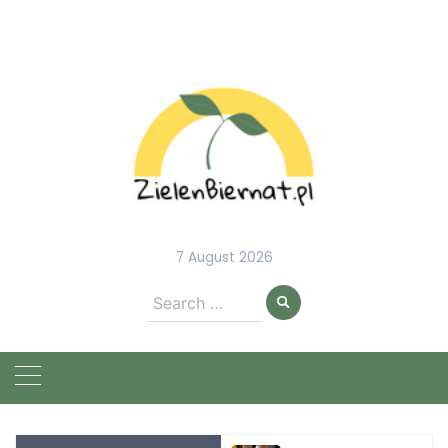
Skip
to
content
7 August 2026
Search
for: