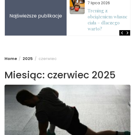
7 sierpnia 2026
7 lipca 2026
Jak zwiększyć siłę
Trening z
Najświeższe publikacje
chwytu w treningu
obciążeniem własnego
siłowym?
ciała – dlaczego
warto?
Home
2025
czerwiec
Miesiąc:
czerwiec 2025